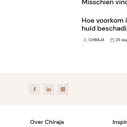
Misschien vind
Hoe voorkom i
huid beschadi
CHIRAJA
25 au
Posted
by
Facebook
LinkedIn
Instagram
Over Chiraja
Inspi