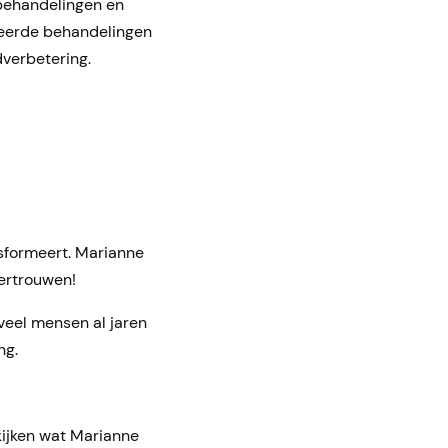
 behandelingen en
iseerde behandelingen
dverbetering.
ansformeert. Marianne
vertrouwen!
veel mensen al jaren
ng.
kijken wat Marianne