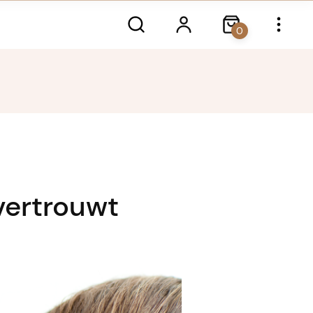
0
evertrouwt