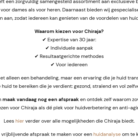
eft een zorgvuldig samengesteld assortiment aan exclusieve
l voor dames als voor heren. Daarnaast bieden wij gespecial
n aan, zodat iedereen kan genieten van de voordelen van hui
Waarom kiezen voor Chiraja?
✔ Expertise van 30 jaar:
✔ Individuele aanpak
✔ Resultaatgerichte methodes
✔ Voor iedereen
 niet alleen een behandeling, maar een ervaring die je huid tr
e huid te bereiken die je verdient: gezond, stralend en vol zelf
en
maak vandaag nog een afspraak
en ontdek zelf waarom zo
ezen voor Chiraja als dé plek voor huidverbetering en anti-agi
Lees
hier
verder over alle mogelijkheden die Chiraja biedt.
n vrijblijvende afspraak te maken voor een
huidanalyse
om te 