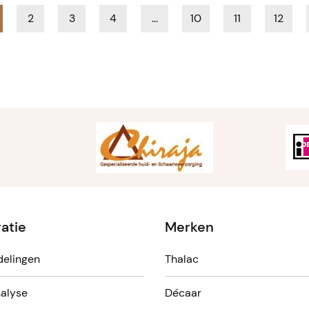
2
3
4
…
10
11
12
ratie
Merken
elingen
Thalac
alyse
Décaar