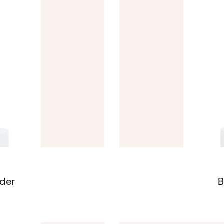
der
B