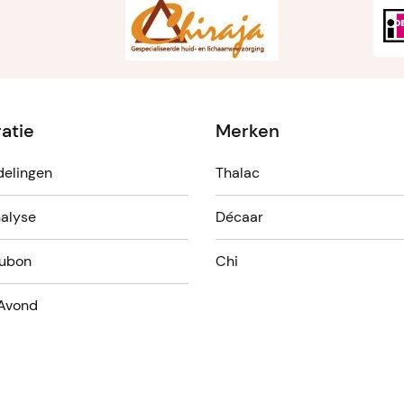
ratie
Merken
elingen
Thalac
alyse
Décaar
ubon
Chi
Avond