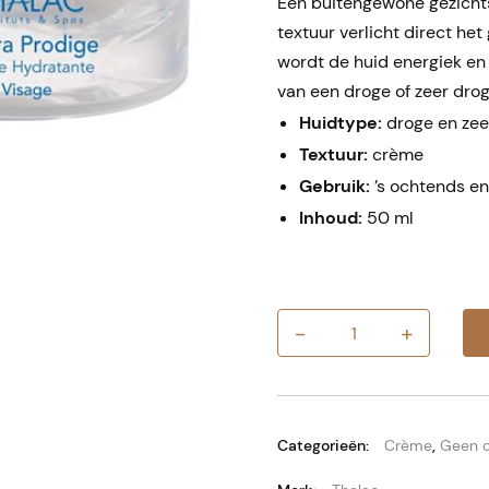
Een buitengewone gezichts
textuur verlicht direct h
wordt de huid energiek en 
van een droge of zeer drog
Huidtype:
droge en zee
Textuur:
crème
Gebruik:
’s ochtends en
Inhoud:
50 ml
-
+
Thalac
Hydra
Prodige
Crème
aantal
Categorieën:
Crème
,
Geen c