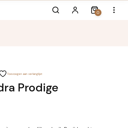
0
Toevoegen aan verlanglijst
dra Prodige