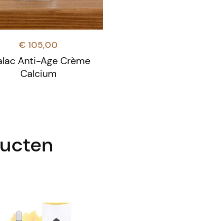
€
105,00
alac Anti-Age Crème
Calcium
ducten