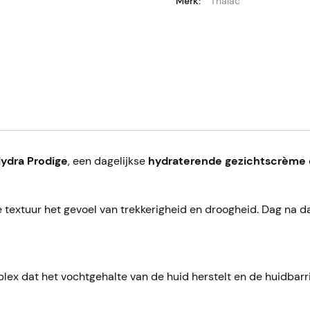
Merk:
Thalac
Hydra Prodige
, een dagelijkse
hydraterende gezichtscrème
e textuur het gevoel van trekkerigheid en droogheid. Dag na da
ex dat het vochtgehalte van de huid herstelt en de huidbarriè