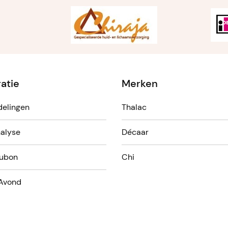
ratie
Merken
elingen
Thalac
alyse
Décaar
ubon
Chi
Avond