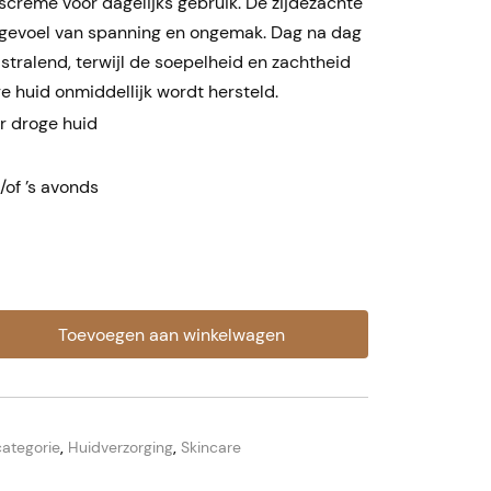
crème voor dagelijks gebruik. De zijdezachte
et gevoel van spanning en ongemak. Dag na dag
stralend, terwijl de soepelheid en zachtheid
e huid onmiddellijk wordt hersteld.
r droge huid
/of ’s avonds
Toevoegen aan winkelwagen
ategorie
,
Huidverzorging
,
Skincare