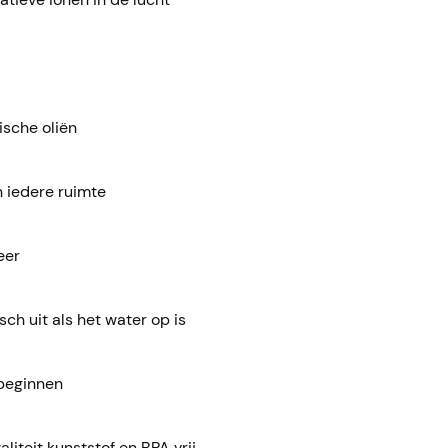
ische oliën
 iedere ruimte
eer
ch uit als het water op is
beginnen
liteit kunststof en BPA vrij