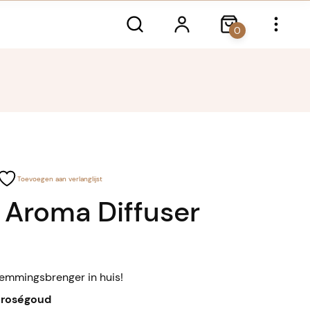
0
Toevoegen aan verlanglijst
 Aroma Diffuser
temmingsbrenger in huis!
d
roségoud