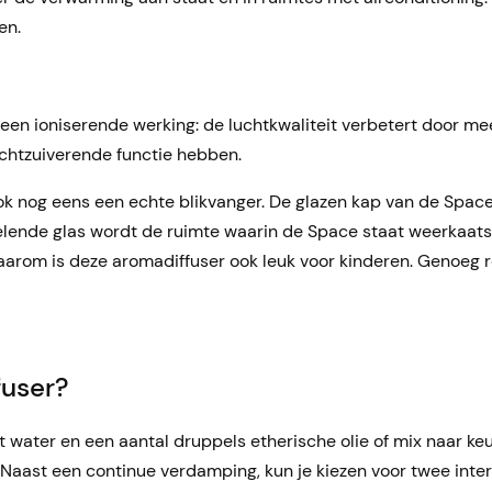
en.
 een ioniserende werking: de luchtkwaliteit verbetert door mee
uchtzuiverende functie hebben.
ook nog eens een echte blikvanger. De glazen kap van de Spac
gelende glas wordt de ruimte waarin de Space staat weerkaatst
 daarom is deze aromadiffuser ook leuk voor kinderen. Genoeg
fuser?
 water en een aantal druppels etherische olie of mix naar keu
 Naast een continue verdamping, kun je kiezen voor twee inte