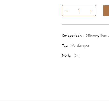
-
+
Chi
Space
Aroma
Diffuser
aantal
Categorieën:
Diffuser
,
Hom
Tag:
Verdamper
Merk:
Chi