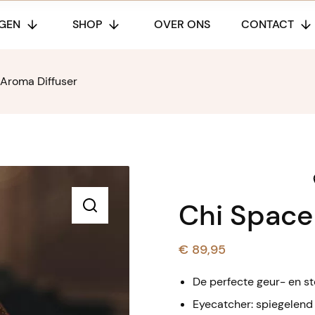
GEN
SHOP
OVER ONS
CONTACT
Aroma Diffuser
Chi Space
🔍
€
89,95
De perfecte geur- en s
Eyecatcher: spiegelen