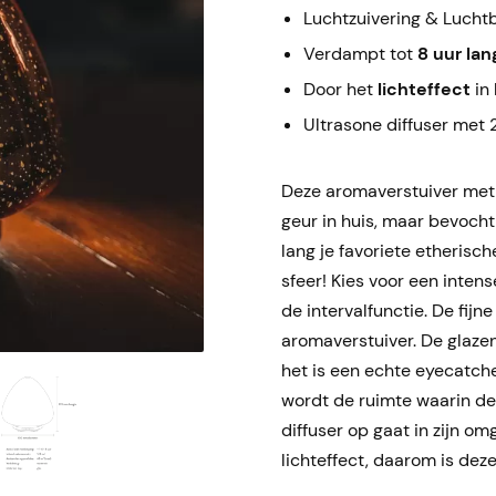
Luchtzuivering & Lucht
Verdampt tot
8 uur lan
Door het
lichteffect
in 
Ultrasone diffuser met 2
Deze aromaverstuiver met s
geur in huis, maar bevocht
lang je favoriete etherisch
sfeer! Kies voor een inten
de intervalfunctie. De fij
aromaverstuiver. De glaze
het is een echte eyecatcher
wordt de ruimte waarin de
diffuser op gaat in zijn o
lichteffect, daarom is dez