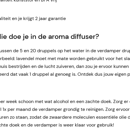
teit en je krijgt 2 jaar garantie
ie doe je in de aroma diffuser?
tussen de 5 en 20 druppels op het water in de verdamper dr
voorbeeld: lavendel moet met mate worden gebruikt voor het sl
in huis bestrijden en de lucht zuiveren, dan zou je ervoor kunn
erd dat vaak 1 druppel al genoeg is. Ontdek dus jouw eigen p
per week schoon met wat alcohol en een zachte doek. Zorg er 
 1x per maand de verdamper grondig te reinigen. Zorg ervoor 
e uren zo staan, zodat de zwaardere moleculen essentiële olie
chte doek en de verdamper is weer klaar voor gebruik!