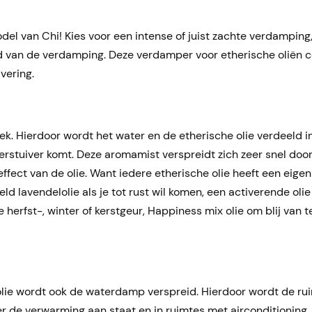
el van Chi! Kies voor een intense of juist zachte verdamping,
ud van de verdamping. Deze verdamper voor etherische oliën co
vering.
k. Hierdoor wordt het water en de etherische olie verdeeld in
erstuiver komt. Deze aromamist verspreidt zich zeer snel door
effect van de olie. Want iedere etherische olie heeft een eige
lavendelolie als je tot rust wil komen, een activerende olie 
e herfst-, winter of kerstgeur, Happiness mix olie om blij van 
 olie wordt ook de waterdamp verspreid. Hierdoor wordt de ru
r de verwarming aan staat en in ruimtes met airconditioning.