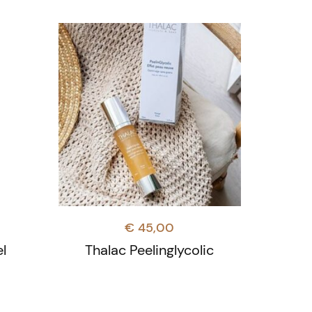
€
45,00
l
Thalac Peelinglycolic