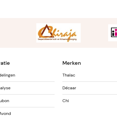
ratie
Merken
elingen
Thalac
alyse
Décaar
ubon
Chi
Avond