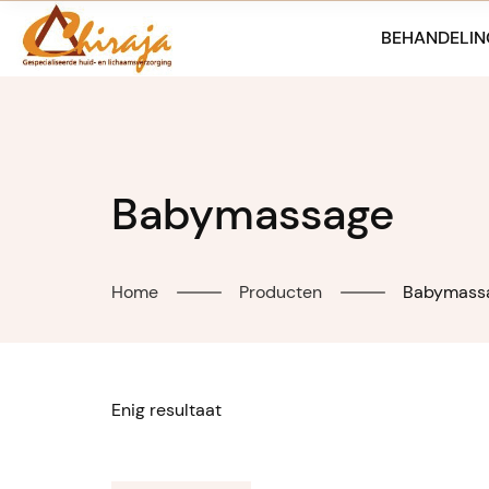
Skip
to
BEHANDELIN
content
Babymassage
Home
Producten
Babymass
Enig resultaat