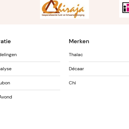
ratie
Merken
elingen
Thalac
alyse
Décaar
ubon
Chi
Avond